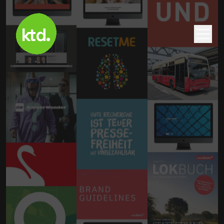
k
t
d
.